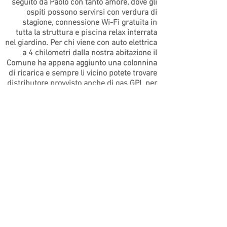
seguito da Paolo con tanto amore, dove gli
ospiti possono servirsi con verdura di
stagione, connessione Wi-Fi gratuita in
tutta la struttura e piscina relax interrata
nel giardino. Per chi viene con auto elettrica
a 4 chilometri dalla nostra abitazione il
Comune ha appena aggiunto una colonnina
di ricarica e sempre li vicino potete trovare
distributore provvisto anche di gas GPL per
auto.
Con la bella stagione possono effettuare la
colazione in terrazza, il solarium per
sfruttare i raggi del sole in qualunque
momento della giornata; una serata in
giardino a lume di candela, la pace e la
tranquillità della notte, l'ottimo rapporto
qualità-prezzo, i numerosi servizi offerti,
fanno della struttura una splendida
occasione per vivere gli indimenticabili
scenari che possono offrire i paesaggi del
parco nazionale.
Le camere dispongono di TV e bagno
privato con doccia, asciugacapelli, set di