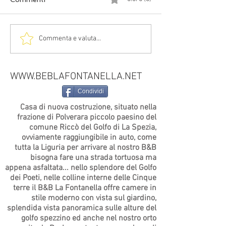
Gestisci il blog dal tuo
Fai crescere la
Commenta e valuta...
sito live e da mobile!
community del 
WWW.BEBLAFONTANELLA.NET
Condividi
Casa di nuova costruzione, situato nella
frazione di Polverara piccolo paesino del
comune Riccò del Golfo di La Spezia,
ovviamente raggiungibile in auto, come
tutta la Liguria per arrivare al nostro B&B
bisogna fare una strada tortuosa ma
appena asfaltata... nello splendore del Golfo
dei Poeti, nelle colline interne delle Cinque
terre il B&B La Fontanella offre camere in
stile moderno con vista sul giardino,
splendida vista panoramica sulle alture del
golfo spezzino ed anche nel nostro orto