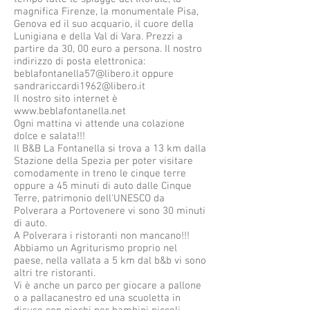
magnifica Firenze, la monumentale Pisa,
Genova ed il suo acquario, il cuore della
Lunigiana e della Val di Vara. Prezzi a
partire da 30, 00 euro a persona. Il nostro
indirizzo di posta elettronica:
beblafontanella57@libero.it
oppure
sandrariccardi1962@libero.it
Il nostro sito internet è
www.beblafontanella.net
Ogni mattina vi attende una colazione
dolce e salata!!!
Il B&B La Fontanella si trova a 13 km dalla
Stazione della Spezia per poter visitare
comodamente in treno le cinque terre
oppure a 45 minuti di auto dalle Cinque
Terre, patrimonio dell'UNESCO da
Polverara a Portovenere vi sono 30 minuti
di auto.
A Polverara i ristoranti non mancano!!!
Abbiamo un Agriturismo proprio nel
paese, nella vallata a 5 km dal b&b vi sono
altri tre ristoranti.
Vi è anche un parco per giocare a pallone
o a pallacanestro ed una scuoletta in