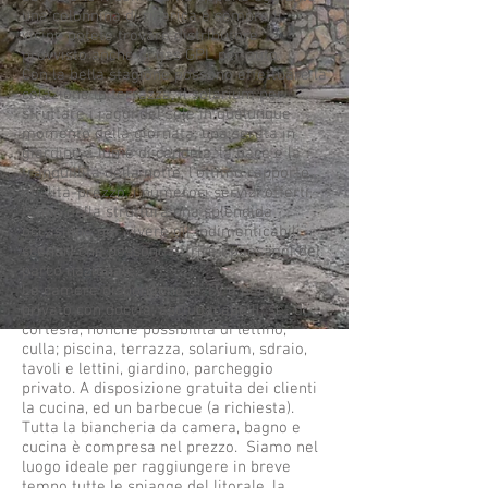
una colonnina di ricarica e sempre li
vicino potete trovare distributore
provvisto anche di gas GPL per auto.
Con la bella stagione possono effettuare la
colazione in terrazza, il solarium per
sfruttare i raggi del sole in qualunque
momento della giornata; una serata in
giardino a lume di candela, la pace e la
tranquillità della notte, l'ottimo rapporto
qualità-prezzo, i numerosi servizi offerti,
fanno della struttura una splendida
occasione per vivere gli indimenticabili
scenari che possono offrire i paesaggi del
parco nazionale.
Le camere dispongono di TV e bagno
privato con doccia, asciugacapelli, set di
cortesia, nonché possibilità di lettino,
culla; piscina, terrazza, solarium, sdraio,
tavoli e lettini, giardino, parcheggio
privato. A disposizione gratuita dei clienti
la cucina, ed un barbecue (a richiesta).
Tutta la biancheria da camera, bagno e
cucina è compresa nel prezzo. Siamo nel
luogo ideale per raggiungere in breve
tempo tutte le spiagge del litorale, la