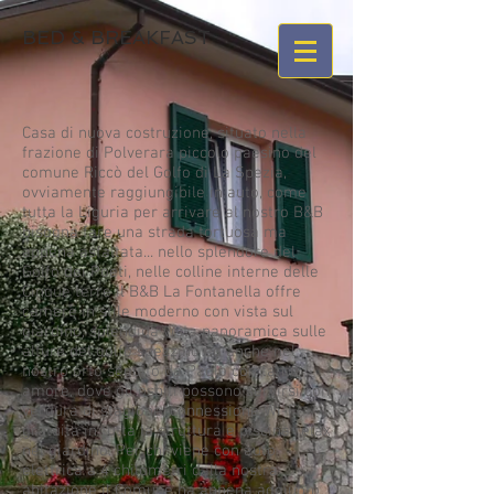
BED & BREAKFAST
Casa di nuova costruzione, situato nella
frazione di Polverara piccolo paesino del
comune Riccò del Golfo di La Spezia,
ovviamente raggiungibile in auto, come
tutta la Liguria per arrivare al nostro B&B
bisogna fare una strada tortuosa ma
appena asfaltata... nello splendore del
Golfo dei Poeti, nelle colline interne delle
Cinque terre il B&B La Fontanella offre
camere in stile moderno con vista sul
giardino, splendida vista panoramica sulle
alture del golfo spezzino ed anche nel
nostro orto seguito da Paolo con tanto
amore, dove gli ospiti possono servirsi con
verdura di stagione, connessione Wi-Fi
gratuita in tutta la struttura e piscina relax
nel giardino. Per chi viene con auto
elettrica a 4 chilometri dalla nostra
abitazione il Comune ha appena aggiunto