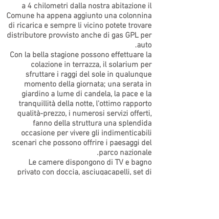
a 4 chilometri dalla nostra abitazione il
Comune ha appena aggiunto una colonnina
di ricarica e sempre li vicino potete trovare
distributore provvisto anche di gas GPL per
auto.
Con la bella stagione possono effettuare la
colazione in terrazza, il solarium per
sfruttare i raggi del sole in qualunque
momento della giornata; una serata in
giardino a lume di candela, la pace e la
tranquillità della notte, l'ottimo rapporto
qualità-prezzo, i numerosi servizi offerti,
fanno della struttura una splendida
occasione per vivere gli indimenticabili
scenari che possono offrire i paesaggi del
parco nazionale.
Le camere dispongono di TV e bagno
privato con doccia, asciugacapelli, set di
cortesia, nonché possibilità di lettino, culla;
piscina, terrazza, solarium, sdraio, tavoli e
lettini, giardino, parcheggio privato. A
disposizione gratuita dei clienti la cucina,