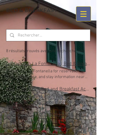
BED & BREAKFAST
8 résultats trouvés avec une recherche vide
Contact Beb La Fontanella | Bed & Breakfast Near Cinque Terre, Italy
Contact Beb La Fontanella for reservations,
travel assistance, and stay information near
Cinque Terre. We’re here to help you plan a
relaxing Italian getaway. CONTATTI RICHIESTA
Luxury Rooms & Bed and Breakfast Accommodation Near Cinque Terre | Beb La Fontanella
INFORMAZIONI e PRENOTAZIONI Nome Email
Experience luxury rooms at Beb La Fontanella
Telefono Oggetto Messaggio Submit
near Cinque Terre, offering elegant comfort,
authentic Italian hospitality, breathtaking
surroundings, and unforgettable stays. Le
Tranquillità La Fontanella | Bed & Breakfast | Relaxing Stay | Italian Hospitality | Holiday Accommodation in Italy
camere della nostra struttura sono in stile
Book your stay at Tranquillità La Fontanella, a
moderno, ogni camera è compresa di
luxury Bed & Breakfast in Italy offering elegant
televisore, Wi-Fi, lenzuola , tris di asciugamani ,
rooms, authentic Italian hospitality, relaxing