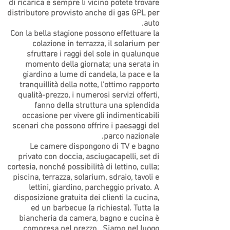
di ricarica e sempre li vicino potete trovare
sotto al cartello apposto in alto sui sassi, basta
beblafontanella57@libero.it oppure
distributore provvisto anche di gas GPL per
lasciare libero il passaggio per l'altra casa ed il
sandrariccardi1962@libero.it Il nostro sito
auto.
garage. Autostrada A15: Parma - La Spezia.
internet è www.beblafontanella.net Ogni
Con la bella stagione possono effettuare la
Uscire al casello di S. Stefano Magra e
mattina vi attende una colazione dolce e
colazione in terrazza, il solarium per
proseguire sul raccordo direzione La Spezia,
salata!!! Il B&B La Fontanella si trova a 13 km
sfruttare i raggi del sole in qualunque
seguire per Genova strada statale Aurelia,
dalla Stazione della Spezia per poter visitare
momento della giornata; una serata in
percorrendo le gallerie del traforo Marinasco
comodamente in treno le cinque terre oppure a
giardino a lume di candela, la pace e la
(circa 4 Km.). All'uscita del traforo seguire le
45 minuti di auto dalle Cinque Terre, patrimonio
indicazioni per Beverino-Polverara. A
tranquillità della notte, l'ottimo rapporto
dell'UNESCO da Polverara a Portovenere vi
Polverara rimanete sulla strada principale sino
qualità-prezzo, i numerosi servizi offerti,
sono 30 minuti di auto. A Polverara i ristoranti
a quando incontrate sulla vostra sinistra il
fanno della struttura una splendida
non mancano!!! Abbiamo un Agriturismo
Ristorante la Piola, scendete per tale strada
occasione per vivere gli indimenticabili
proprio nel paese, nella vallata a 5 km dal b&b
alla Vostra sinistra, proprio attaccata al
scenari che possono offrire i paesaggi del
vi sono altri tre ristoranti. Vi è anche un parco
ristorante e seguire indicazioni Bed & Breakfast
parco nazionale.
per giocare a pallone o a pallacanestro ed una
"LA FONTANELLA" (lavoriamo insieme al B&B
scuoletta in disuso con giochi per bambini
Le camere dispongono di TV e bagno
cinque terre tra il filo di Arianna), entrate nella
piccoli, scivolo, girandola altalena.....
privato con doccia, asciugacapelli, set di
proprietà e potete parcheggiare vicino alla
cortesia, nonché possibilità di lettino, culla;
fontanella oppure sotto al cartello apposto in
piscina, terrazza, solarium, sdraio, tavoli e
alto sui sassi, basta lasciare libero il passaggio
lettini, giardino, parcheggio privato. A
per l'altra casa ed il garage. Se avete un
disposizione gratuita dei clienti la cucina,
navigatore sat, dovete impostare: Via Valle 57,
ed un barbecue (a richiesta). Tutta la
Riccò del Golfo, oppure Via Valle 57, Polverara -
biancheria da camera, bagno e cucina è
19020 Riccò del Golfo, nel frattempo potete
compresa nel prezzo. Siamo nel luogo